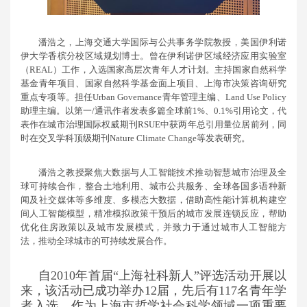
潘浩之，上海交通大学国际与公共事务学院教授，美国伊利诺
伊大学香槟分校区域规划博士。曾在伊利诺伊区域经济应用实验室
（REAL）工作，入选国家高层次青年人才计划。主持国家自然科学
基金青年项目、国家自然科学基金面上项目、上海市决策咨询研究
重点专项等。担任Urban Governance青年管理主编、Land Use Policy
助理主编。以第一/通讯作者发表多篇全球前1%、0.1%引用论文，代
表作在城市治理国际权威期刊RSUE中获两年总引用量位居前列，同
时在交叉学科顶级期刊Nature Climate Change等发表研究。
潘浩之教授聚焦大数据与人工智能技术推动智慧城市治理及全
球可持续合作，整合土地利用、城市公共服务、全球各国多语种新
闻及社交媒体等多维度、多模态大数据，借助高性能计算机构建空
间人工智能模型，精准模拟政策干预后的城市发展连锁反应，帮助
优化住房政策以及城市发展模式，并致力于通过城市人工智能方
法，推动全球城市的可持续发展合作。
自2010年首届“上海社科新人”评选活动开展以
来，该活动已成功举办12届，先后有117名青年学
者入选。作为上海市哲学社会科学领域一项重要