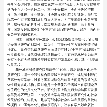
开放的关键时期。编制和实施好“十三五”规划，对深入贯彻落实
党的十八大和十八届二中、三中全会精神，全面推进经济建
设、政治建设、文化建设、社会建设和生态文明建设，顺利实
现第一个百年宏伟目标具有重大意义。为广泛凝聚社会各界智
慧，增强规划的科学性，提高规划编制的透明度、民主参与
度，国家发展改革委对“十三五”规划前期研究重大课题，面向社
会公开遴选研究机构。
据悉，国家发展改革委共收到
265
份课题申请书，通过组
织专家从研究的创新性、深入性、可操作性等方面对申请书进
行评估，重点评估课题研究方向是否可以为“十三五”规划编制工
作提供参考，择优遴选课题承担单位，共有包括林毅夫为首席
专家的北京大学国家发展研究院等
27
家单位中标，其中
13
家单
位是高校。
我校城市科学研究院组建于
2010
年，原名都市文化与传
播研究院，是一个通过整合国家城市政策研究、规划编制部门
及高校专家学者，以服务国家城镇化战略重大问题为宗旨的实
体性研究咨询机构，同时也是一个普及和传播城市科学理论及
价值观念的公共文化平台。研究院系上海交通大学与国家发展
改革委地区经济司、上海交通大学与国务院发展研究中心社会
发展部签约共建机构，是教育部哲学社会科学发展报告首批建
设项目《中国都市化进程年度报告》、社会科学文献出版社